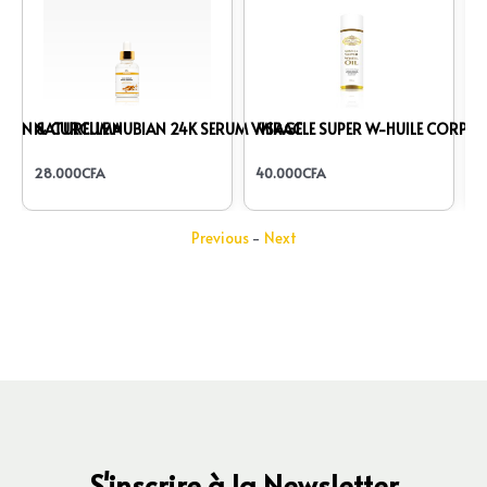
RON & CURCUMA
NATURELLE NUBIAN 24K SERUM VISAGE
MIRACLE SUPER W-HUILE CORPOR
N
28.000
CFA
40.000
CFA
1
Previous
-
Next
S'inscrire à la Newsletter