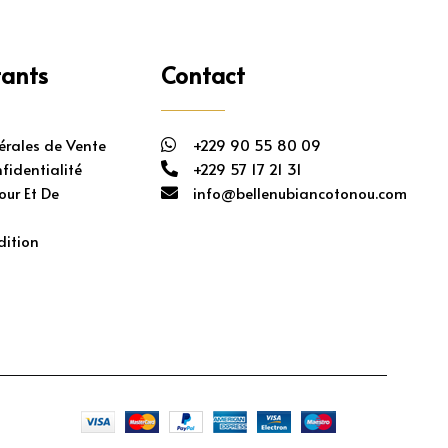
tants
Contact
érales de Vente
+229 90 55 80 09
fidentialité
+229 57 17 21 31
our Et De
info@bellenubiancotonou.com
t
dition