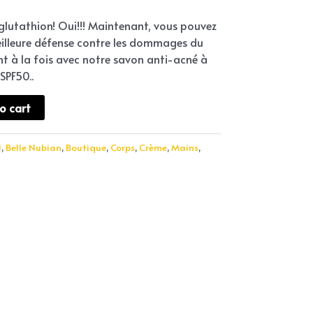
t glutathion! Oui!!! Maintenant, vous pouvez
illeure défense contre les dommages du
ement à la fois avec notre savon anti-acné à
SPF50..
o cart
l
,
Belle Nubian
,
Boutique
,
Corps
,
Crème
,
Mains
,