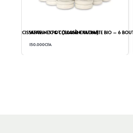
TRA ECLAIRCISSANTE – 3 POT (500ML CHACUN)
VITAMINE C & COLLAGÈNE ULTIMATE BIO – 6 BOUT
150.000
CFA