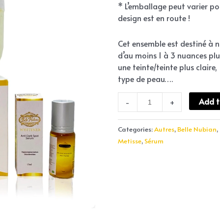
* L’emballage peut varier po
design est en route !
Cet ensemble est destiné à no
d’au moins 1 à 3 nuances plus
une teinte/teinte plus claire,
type de peau….
Add t
-
+
Categories:
Autres
,
Belle Nubian
,
Metisse
,
Sérum