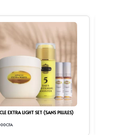
LE EXTRA LIGHT SET (SANS PILULES)
NATURELLE NUB
000
CFA
25.000
CFA